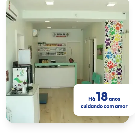
18
Há
anos
cuidando com amor