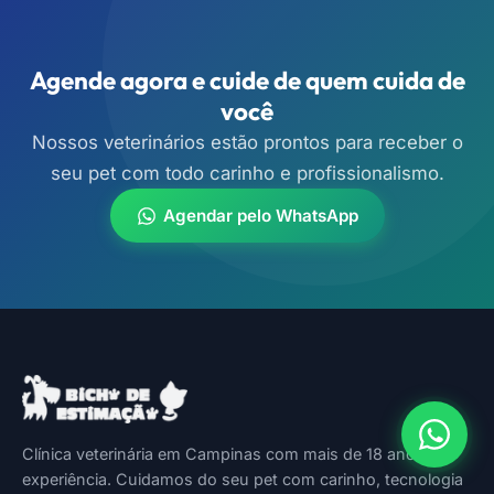
Rota no Google
Rota no Waze
Agende agora e cuide de quem cuida de
Maps
você
Nossos veterinários estão prontos para receber o
seu pet com todo carinho e profissionalismo.
Agendar pelo WhatsApp
Clínica veterinária em Campinas com mais de 18 anos de
experiência. Cuidamos do seu pet com carinho, tecnologia