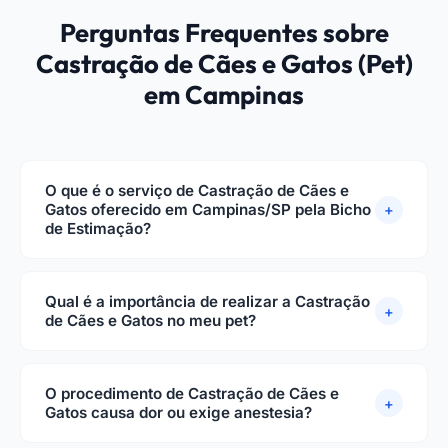
Perguntas Frequentes sobre
Castração de Cães e Gatos (Pet)
em Campinas
O que é o serviço de Castração de Cães e
Gatos oferecido em Campinas/SP pela Bicho
+
de Estimação?
A Castração de Cães e Gatos na Clínica Bicho de
Estimação em Campinas/SP é realizada por
Qual é a importância de realizar a Castração
+
veterinários altamente experientes, seguindo
de Cães e Gatos no meu pet?
protocolos cirúrgicos modernos de saúde e bem-
A castração é um procedimento fundamental para
estar animal. A castração é um dos atos de
a saúde e qualidade de vida do seu pet. Além de
O procedimento de Castração de Cães e
prevenção mais eficazes para garantir uma vida
+
prevenir doenças graves e comportamentos
Gatos causa dor ou exige anestesia?
longa e saudável ao seu pet, evitando gravidez
indesejados, contribui para uma vida mais longa e
indesejada, reduzindo a incidência de câncer de