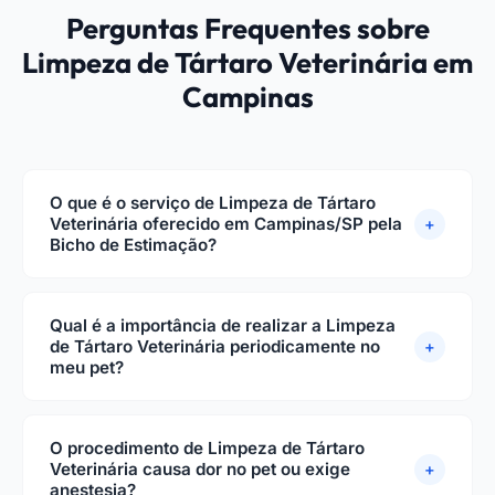
Perguntas Frequentes sobre
Limpeza de Tártaro Veterinária em
Campinas
O que é o serviço de Limpeza de Tártaro
Veterinária oferecido em Campinas/SP pela
+
Bicho de Estimação?
A Limpeza de Tártaro Veterinária na Clínica Bicho
de Estimação em Campinas/SP é realizada por
Qual é a importância de realizar a Limpeza
veterinários altamente experientes, seguindo
de Tártaro Veterinária periodicamente no
+
meu pet?
protocolos modernos de saúde e bem-estar
animal. A profilaxia dentária consiste na remoção
A limpeza de tártaro periódica é essencial para
mecânica do cálculo dentário bacteriano
prevenir a progressão da doença periodontal, que
O procedimento de Limpeza de Tártaro
acumulado acima e abaixo da linha da gengiva,
é uma das condições mais comuns e dolorosas
Veterinária causa dor no pet ou exige
+
sendo realizada com ultrassom odontológico e
anestesia?